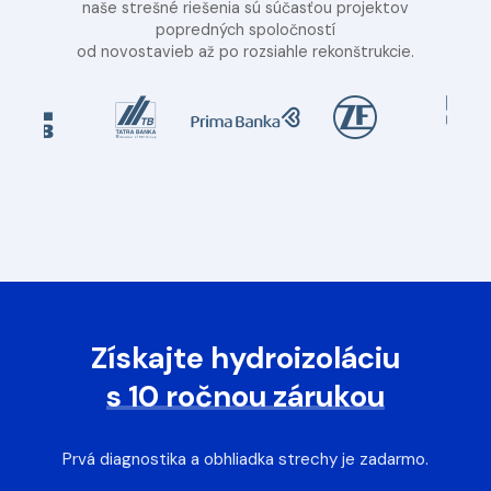
naše strešné riešenia sú súčasťou projektov
popredných spoločností
od novostavieb až po rozsiahle rekonštrukcie.
Získajte hydroizoláciu
s 10 ročnou zárukou
Prvá diagnostika a obhliadka strechy je zadarmo.