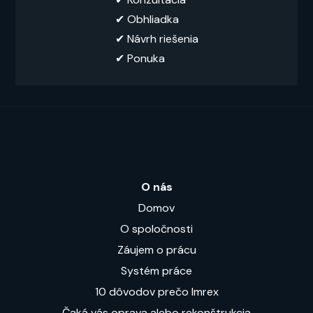
✔︎ Obhliadka
✔︎ Návrh riešenia
✔ Ponuka
O nás
Domov
O spoločnosti
Záujem o prácu
Systém práce
10 dôvodov prečo Imrex
Čaká vás oprava alebo rekonštrukcia