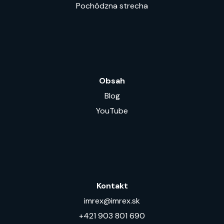
Pochôdzna strecha
Obsah
Blog
YouTube
Kontakt
imrex@imrex.sk
+421 903 801 690