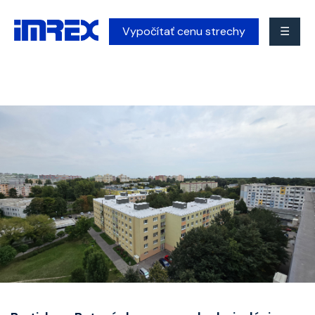
Vypočítať cenu strechy
☰