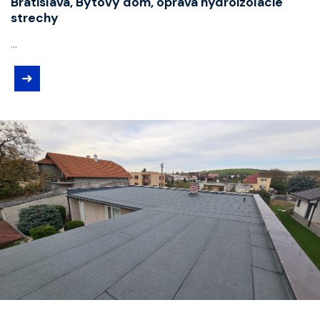
Bratislava, Bytový dom, oprava hydroizolácie
strechy
...
➜