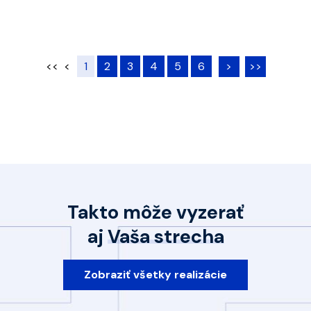
<<
<
1
2
3
4
5
6
>
>>
Takto môže vyzerať
aj
Vaša strecha
Zobraziť všetky realizácie