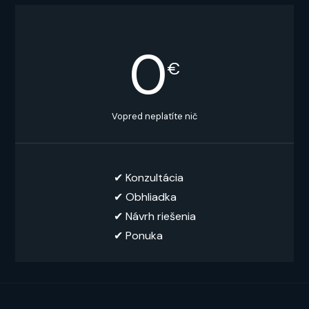
0
€
Vopred neplatíte nič
✔︎ Konzultácia
✔︎ Obhliadka
✔︎ Návrh riešenia
✔ Ponuka