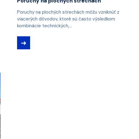
Poruchy na plochých strechách
Poruchy na plochých strechách môžu vzniknúť z
viacerých dôvodov, ktoré sú často výsledkom
kombinácie technických,...
➜