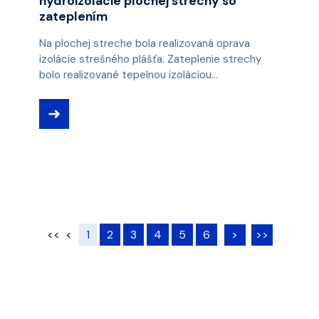
hydroizolácie plochej strechy so
zateplením
Na plochej streche bola realizovaná oprava
izolácie strešného plášťa. Zateplenie strechy
bolo realizované tepelnou izoláciou...
➜
<<
<
1
2
3
4
5
6
>
>>