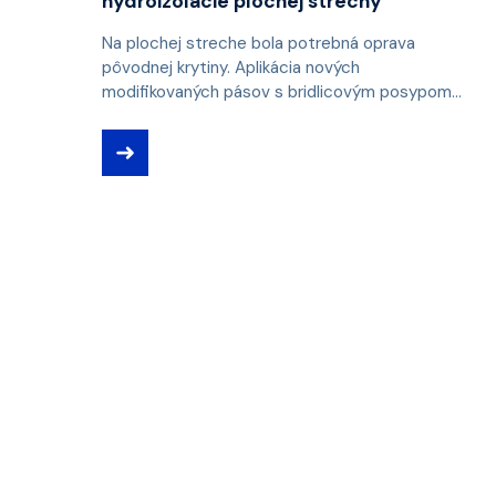
hydroizolácie plochej strechy
Na plochej streche bola potrebná oprava
pôvodnej krytiny. Aplikácia nových
modifikovaných pásov s bridlicovým posypom...
➜