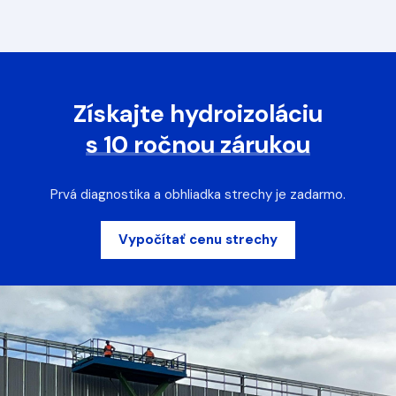
Získajte hydroizoláciu
s 10 ročnou zárukou
Prvá diagnostika a obhliadka strechy je zadarmo.
Vypočítať cenu strechy