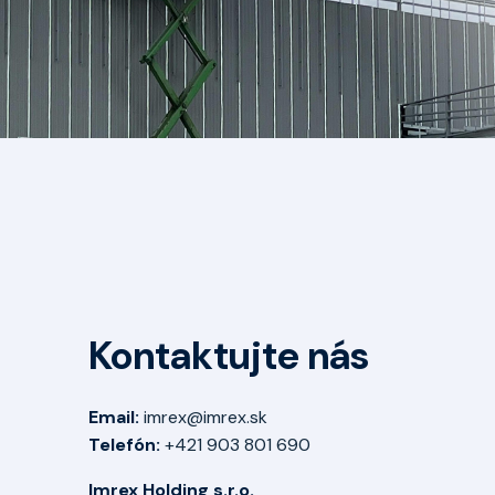
Kontaktujte nás
Email:
imrex@imrex.sk
Telefón:
+421 903 801 690
Imrex Holding s.r.o.