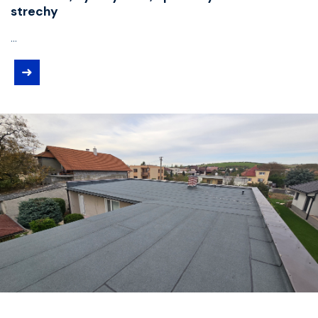
strechy
...
➜