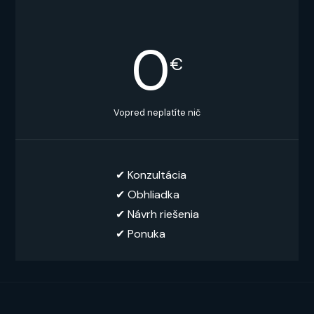
0
€
Vopred neplatíte nič
✔︎ Konzultácia
✔︎ Obhliadka
✔︎ Návrh riešenia
✔ Ponuka