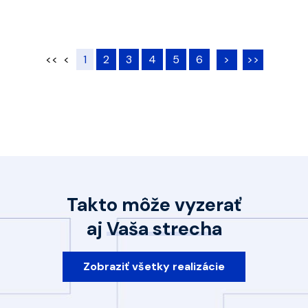
<<
<
1
2
3
4
5
6
>
>>
Takto môže vyzerať
aj
Vaša strecha
Zobraziť všetky realizácie