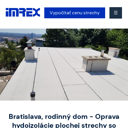
Vypočítať cenu strechy
☰
Bratislava, rodinný dom - Oprava
hydoizolácie plochej strechy so