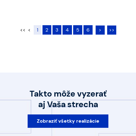
<<
<
1
2
3
4
5
6
>
>>
Takto môže vyzerať
aj
Vaša strecha
Zobraziť všetky realizácie