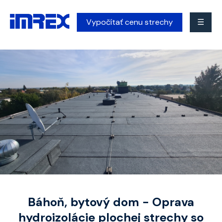
Vypočítať cenu strechy
☰
Báhoň, bytový dom - Oprava
hydroizolácie plochej strechy so