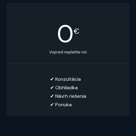
0
€
Vopred neplatíte nič
✔︎ Konzultácia
✔︎ Obhliadka
✔︎ Návrh riešenia
✔ Ponuka