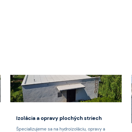
hydroizolácie a zateplenia z EPS. Nové...
➜
Izolácia a opravy plochých striech
Špecializujeme sa na hydroizoláciu, opravy a