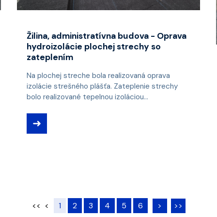
Žilina, administratívna budova - Oprava
hydroizolácie plochej strechy so
zateplením
Na plochej streche bola realizovaná oprava
izolácie strešného plášťa. Zateplenie strechy
bolo realizované tepelnou izoláciou...
➜
<<
<
1
2
3
4
5
6
>
>>