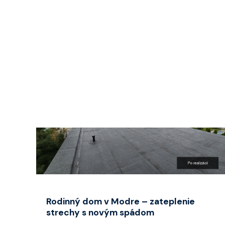
bolo realizované tepelnou izoláciou...
➜
Rodinný dom v Modre – zateplenie
strechy s novým spádom