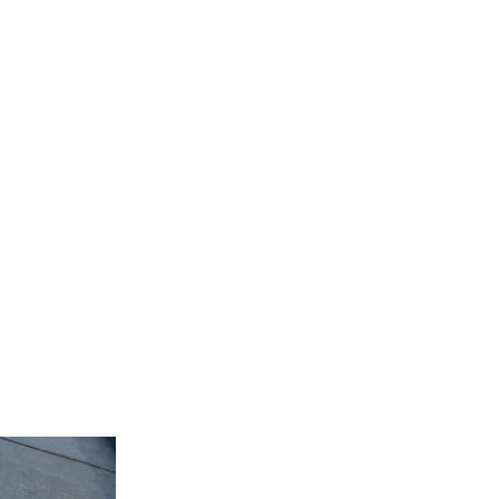
Vypočítať cenu strechy
Trnava, Rodinný dom
plochej strechy so z
Na plochej streche bola realizovaná oprav
strechy a zateplenie strechy bolo realizov
nových modifikovaných pásov s bridlicov
oplechovania. Používame výhradne kvalitné
poskytnúť dlhodobé záruky. Montáž novéh