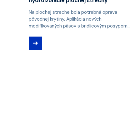
hydroizolácie plochej strechy
Na plochej streche bola potrebná oprava
pôvodnej krytiny. Aplikácia nových
modifikovaných pásov s bridlicovým posypom...
➜