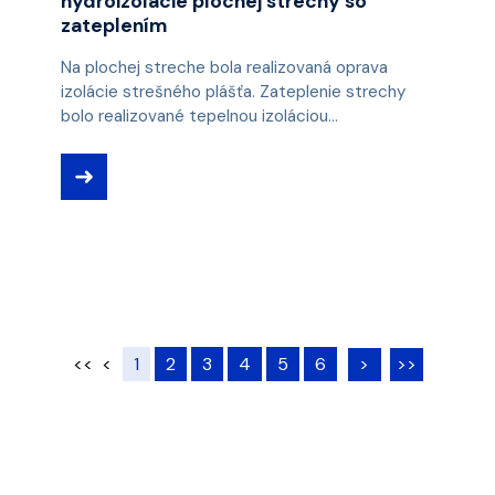
hydroizolácie plochej strechy so
zateplením
Na plochej streche bola realizovaná oprava
izolácie strešného plášťa. Zateplenie strechy
bolo realizované tepelnou izoláciou...
➜
<<
<
1
2
3
4
5
6
>
>>