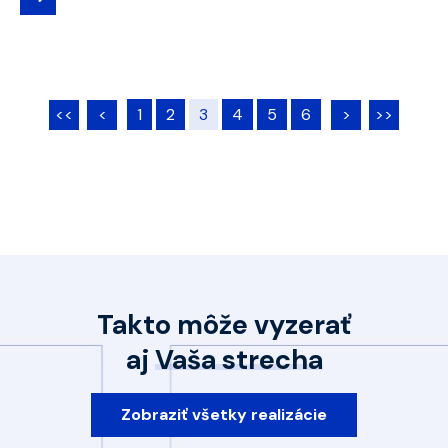
<<
<
1
2
3
4
5
6
>
>>
Takto môže vyzerať
aj
Vaša strecha
Zobraziť všetky realizácie