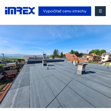
Vypočítať cenu strechy
☰