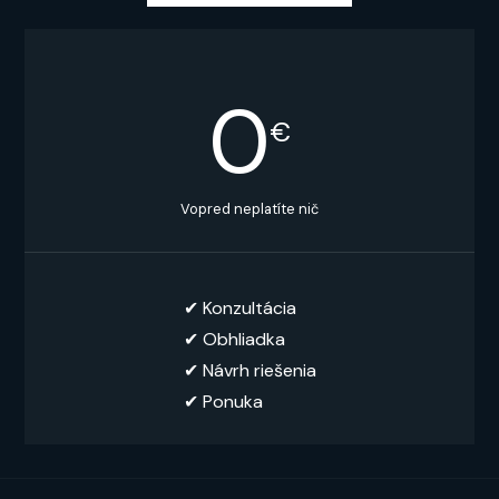
0
€
Vopred neplatíte nič
✔︎ Konzultácia
✔︎ Obhliadka
✔︎ Návrh riešenia
✔ Ponuka