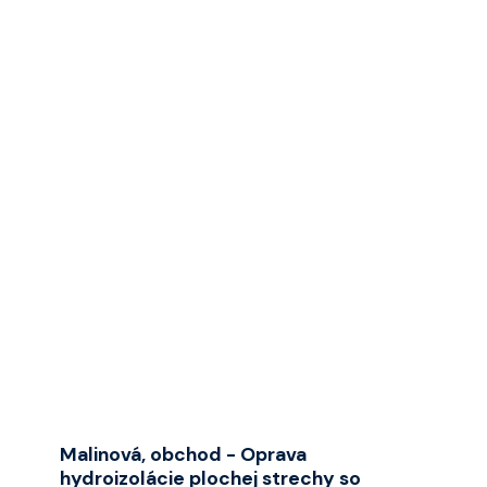
izolácie strešného plášťa. Zateplenie strechy
bolo realizované tepelnou izoláciou...
➜
Malinová, obchod - Oprava
hydroizolácie plochej strechy so