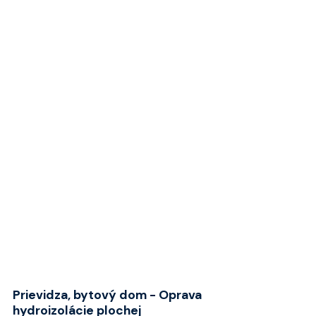
izolácie strešného plášťa. Zateplenie strechy
bolo realizované tepelnou izoláciou...
➜
Prievidza, bytový dom - Oprava
hydroizolácie plochej