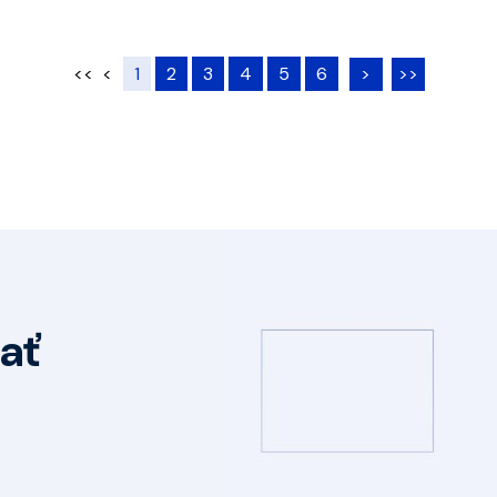
<<
<
1
2
3
4
5
6
>
>>
ať