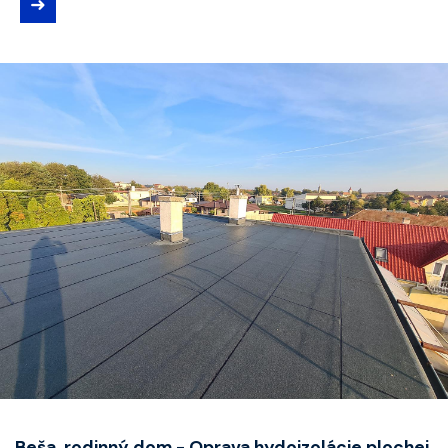
➜
Beša, rodinný dom - Oprava hydoizolácie plochej