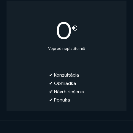
0
€
Vopred neplatíte nič
✔︎ Konzultácia
✔︎ Obhliadka
✔︎ Návrh riešenia
✔ Ponuka