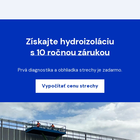
Získajte hydroizoláciu
s 10 ročnou zárukou
Prvá diagnostika a obhliadka strechy je zadarmo.
Vypočítať cenu strechy