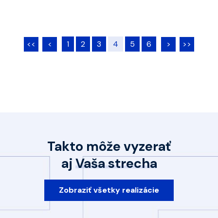
<<
<
1
2
3
4
5
6
>
>>
Takto môže vyzerať
aj
Vaša strecha
Zobraziť všetky realizácie