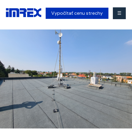
Vypočítať cenu strechy
☰