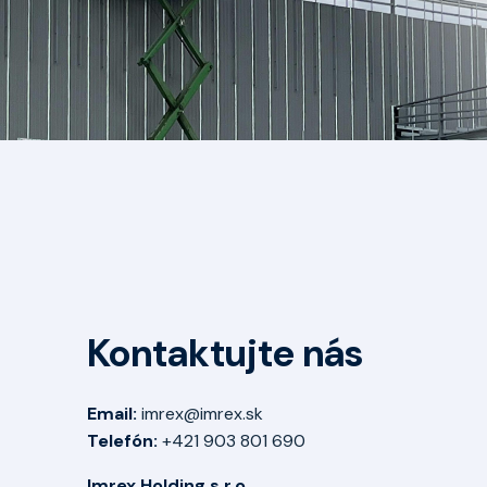
Kontaktujte nás
Email:
imrex@imrex.sk
Telefón:
+421 903 801 690
Imrex Holding s.r.o.