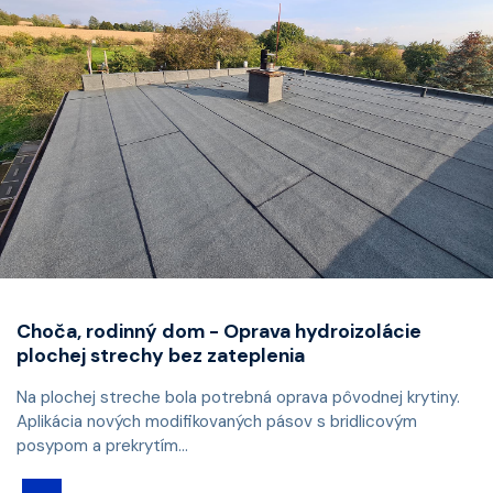
Choča, rodinný dom - Oprava hydroizolácie
plochej strechy bez zateplenia
Na plochej streche bola potrebná oprava pôvodnej krytiny.
Aplikácia nových modifikovaných pásov s bridlicovým
posypom a prekrytím...