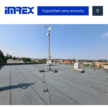
Vypočítať cenu strechy
☰