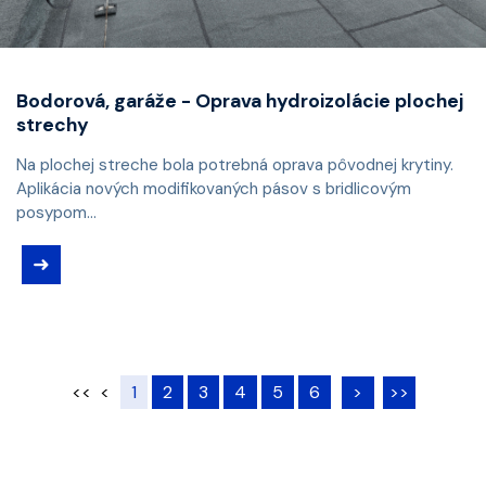
Bodorová, garáže - Oprava hydroizolácie plochej
strechy
Na plochej streche bola potrebná oprava pôvodnej krytiny.
Aplikácia nových modifikovaných pásov s bridlicovým
posypom...
➜
<<
<
1
2
3
4
5
6
>
>>