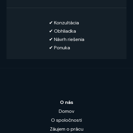
✔︎ Konzultácia
✔︎ Obhliadka
✔︎ Návrh riešenia
✔ Ponuka
O nás
Domov
O spoločnosti
Záujem o prácu