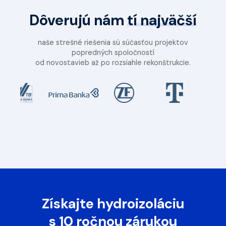
Dôverujú nám
tí najväčší
naše strešné riešenia sú súčasťou projektov
popredných spoločností
od novostavieb až po rozsiahle rekonštrukcie.
Získajte hydroizoláciu
s 10 ročnou zárukou