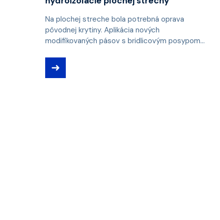
hydroizolácie plochej strechy
Na plochej streche bola potrebná oprava
pôvodnej krytiny. Aplikácia nových
modifikovaných pásov s bridlicovým posypom...
➜