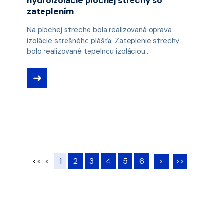
hydroizolácie plochej strechy so
zateplením
Na plochej streche bola realizovaná oprava
izolácie strešného plášťa. Zateplenie strechy
bolo realizované tepelnou izoláciou...
➜
<<
<
1
2
3
4
5
6
>
>>