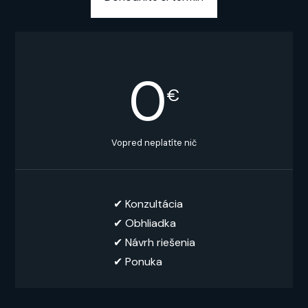
0
€
Vopred neplatíte nič
✔︎ Konzultácia
✔︎ Obhliadka
✔︎ Návrh riešenia
✔ Ponuka