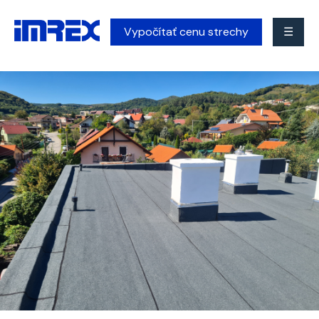
Vypočítať cenu strechy
☰