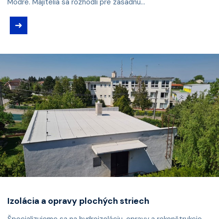
Modre. Majitelia sa rozhodli pre zásadnú...
➜
Izolácia a opravy plochých striech
Špecializujeme sa na hydroizoláciu, opravy a rekonštrukcie