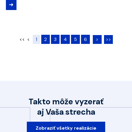
➜
<<
<
1
2
3
4
5
6
>
>>
Takto môže vyzerať
aj
Vaša strecha
Zobraziť všetky realizácie