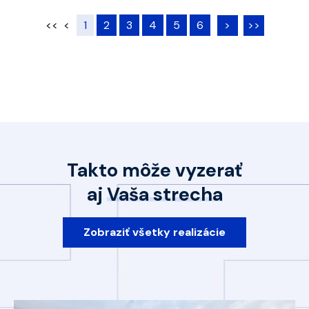
<<
<
1
2
3
4
5
6
>
>>
Takto môže vyzerať
aj
Vaša strecha
Zobraziť všetky realizácie