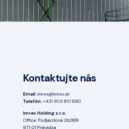
Kontaktujte nás
Email:
imrex@imrex.sk
Telefón:
+421 903 801 690
Imrex Holding s.r.o.
Office: Podjazdová 2628/9
971 01 Prievidza