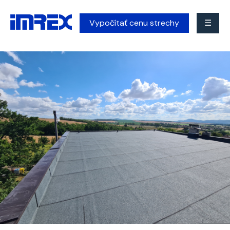
Vypočítať cenu strechy
☰