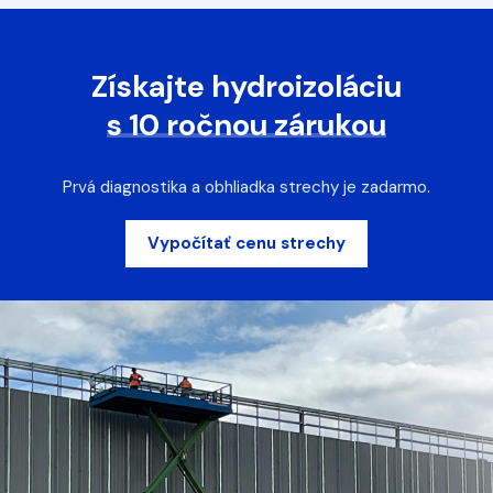
Získajte hydroizoláciu
s 10 ročnou zárukou
Prvá diagnostika a obhliadka strechy je zadarmo.
Vypočítať cenu strechy