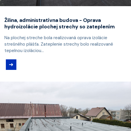
Žilina, administratívna budova - Oprava
hydroizolácie plochej strechy so zateplením
Na plochej streche bola realizovaná oprava izolácie
strešného plášťa. Zateplenie strechy bolo realizované
tepelnou izoláciou...
➜