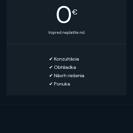
0
€
Vopred neplatíte nič
✔︎ Konzultácia
✔︎ Obhliadka
✔︎ Návrh riešenia
✔ Ponuka