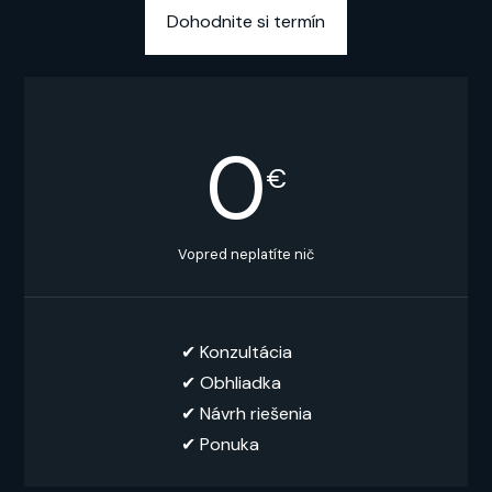
Dohodnite si termín
0
€
Vopred neplatíte nič
✔︎ Konzultácia
✔︎ Obhliadka
✔︎ Návrh riešenia
✔ Ponuka