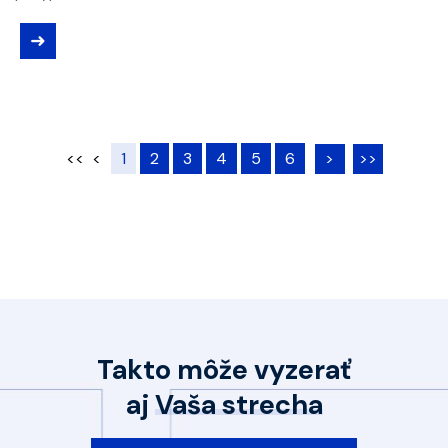
➜
<<
<
1
2
3
4
5
6
>
>>
Takto môže vyzerať
aj
Vaša strecha