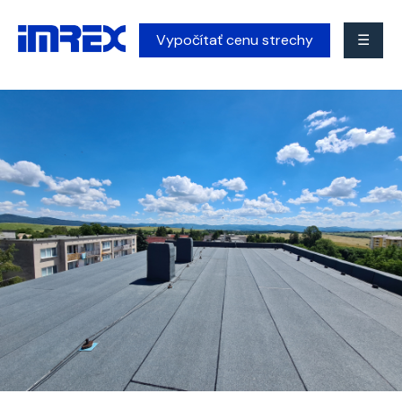
Vypočítať cenu strechy
☰