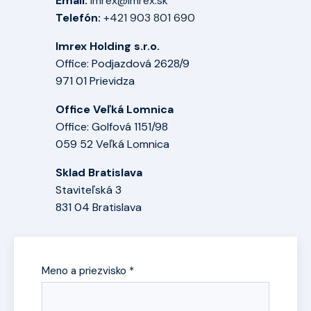
Email:
imrex@imrex.sk
Telefón:
+421 903 801 690
Imrex Holding s.r.o.
Office: Podjazdová 2628/9
971 01 Prievidza
Office Veľká Lomnica
Office: Golfová 1151/98
059 52 Veľká Lomnica
Sklad Bratislava
Staviteľská 3
831 04 Bratislava
Meno a priezvisko *